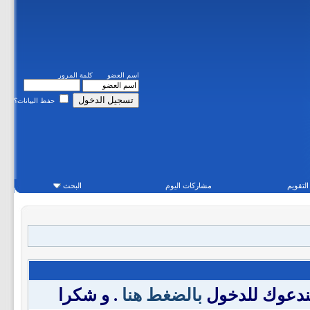
اسم العضو
كلمة المرور
حفظ البيانات؟
التقويم
مشاركات اليوم
البحث
فندعوك للدخول
بالضغط هنا
. و شكرا