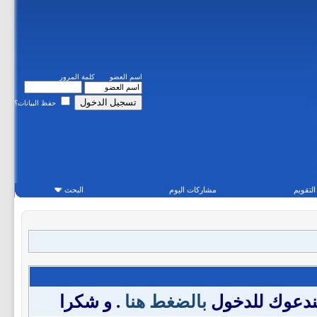
اسم العضو
كلمة المرور
حفظ البيانات؟
التقويم
مشاركات اليوم
البحث
فندعوك للدخول
بالضغط هنا
. و شكرا