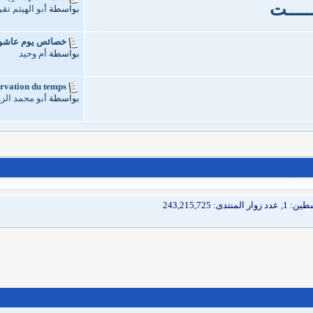
ــــــت
بواسطة
أبو الهيثم تق
خصائص يوم عاشور
بواسطة
أم وحيد
vation du temps...
بواسطة
أبو محمد الز
نتدى: 243,215,725