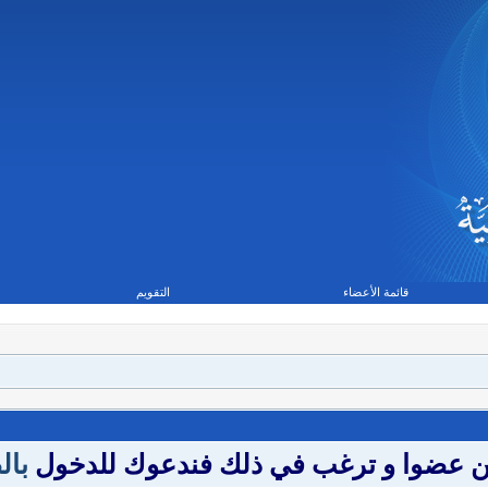
قائمة الأعضاء
التقويم
تكن عضوا و ترغب في ذلك فندعوك للدخول
بال