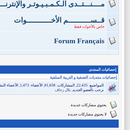
مــــنـــتــدى الـكـمـبـيـوتـر والإنترنــ
قــســـــــــــم الأخــــــــــــوات
خاص بالأخوات فقط
Forum Français
إحصائيات المنتدى
إحصائيات منتديات التصفية و التربية السلفية
المواضيع: 22,435, المشاركات: 91,658, الأعضاء: 1,473,
الأعضاء النشطين: 1, عدد زوار الم
نرحب بالعضو الجديد,
بلال زحاف
يحتوي مشاركات جديدة
لا يحتوي مشاركات جديدة