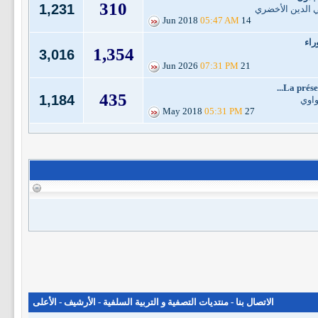
310
1,231
ي الدين الأخضري
05:47 AM
14 Jun 2018
اء
1,354
3,016
07:31 PM
21 Jun 2026
La préser
435
1,184
واوي
05:31 PM
27 May 2018
الاتصال بنا
-
منتديات التصفية و التربية السلفية
-
الأرشيف
-
الأعلى