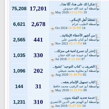
شكرا لك على هذا، أمَّا هذا...
17,201
75,208
بواسطة
أبو عبد الله حيدوش
03:52 PM
19 May 2026
مُعتَقَدُ أَهلِ الإِسلَامِ...
2,678
6,621
بواسطة
الطيب عزام
04:30 PM
14 Oct 2024
من أشهر الأخطاء الإملائية...
441
2,565
بواسطة
أبو كنان بلحسن علي
05:17 PM
04 Nov 2021
إحذر أن تسرع لحية في منزلك...
330
1,035
بواسطة
أبو عبيدة عبد الله حفان
01:23 AM
07 Jul 2018
التعريف بـ"كتاب التوحيد" لشيخ...
202
1,096
بواسطة
أبو معاوية محمد شيعلي
01:49 PM
02 Aug 2020
كتاب تسهيل الإلمام بفقه...
31
144
بواسطة
أبو عبد الرقيب محمد حافظ
01:21 PM
09 May 2018
خدمة تحديد القِبلة بدون...
310
1,231
بواسطة
أبو الهيثم تقي الدين الأخضري
05:47 AM
14 Jun 2018