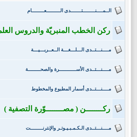
الــمــــنــــــــتـــــــدى الـــــــــعــــــــام
ركن الخطب المنبريّة والدروس العلم
مــــنـــتــدى الـــلـــغـــة الــعــربـــيـــة
مــــنـــتــدى الأســـــــــــرة والصحــــــــة
مــــنـــتــدى أسمار المطبوع والمخطوط
ركــــــــن ( مصــــــــوّرة التصفية )
مــــنـــتــدى الـكـمـبـيـوتـر والإنترنــــــــت