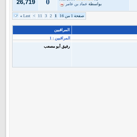
0
26,719
بواسطة
عماد بن عامر
صفحة 1 من 16
1
2
3
11
>
Last
»
المراقبين
المراقبين : 1
رفيق أبو مصعب