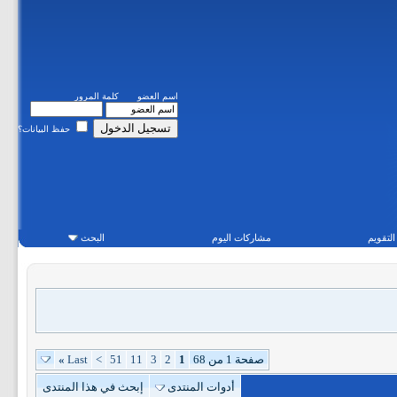
اسم العضو
كلمة المرور
حفظ البيانات؟
التقويم
مشاركات اليوم
البحث
صفحة 1 من 68
1
2
3
11
51
>
Last
»
أدوات المنتدى
إبحث في هذا المنتدى