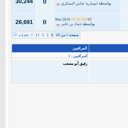
0
30,244
بواسطة
ابومارية عباس البسكري
09:30 AM
02 Mar 2016
0
26,691
بواسطة
عماد بن عامر
صفحة 1 من 16
1
2
3
11
>
Last
»
المراقبين
المراقبين : 1
رفيق أبو مصعب