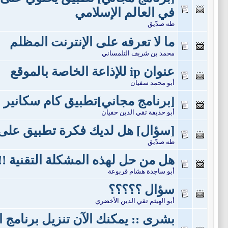
في العالم الإسلامي
طه صدّيق
ما لا تعرفه على الإنترنت المظلم
محمد بن شريف التلمساني
عنوان ip للإذاعة الخاصة بالموقع
أبو محمد سفيان
[برنامج مجاني]تطبيق كام سكانير 
أبو حذيفة تقي الدين حفيان
[سؤال] هل لديك فكرة تطبيق على 
طه صدّيق
هل من حل لهذه المشكلة التقنية !! 
أبو ساجدة هشام قربوعة
سؤال ؟؟؟؟؟
أبو الهيثم تقي الدين الأخضري
بشرى :: يمكنك الآن تنزيل برنامج 