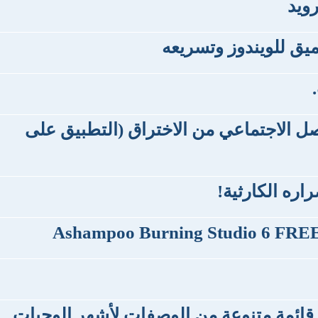
رويد
يق للويندوز وتسريعه
صل الاجتماعي من الاختراق (التطبيق على
اره الكارثية!
قائمة متنوعة من الوصفات لأشهر الوجبات