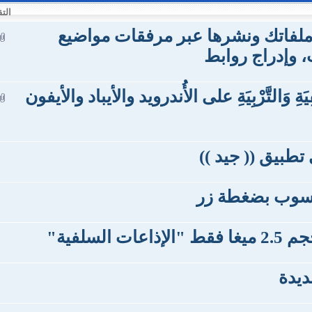
التق
 ملفاتك ونشرها عبر مرفقات مواضيع
 وإدراج روابط
فِيَةِ وَالتَّرْبِيَةِ على الأُندرويد والأيباد والأيفون
 تطبيق (( جيد ))
حاسوب بضغطة زر
يدة