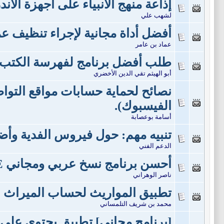
إذاعة منهج الأنبياء على أجهزة الأند
لشهب علي
أفضل أداة مجانية لإجراء تنظيف عم
عماد بن عامر
طلب أفضل برنامج لفهرسة الكتب.
أبو الهيثم تقي الدين الأخضري
نصائح لحماية حسابات مواقع التوا
الفيسبوك).
أسامة بوعصابة
تنبيه مهم: حول فيروس الفدية وأضر
الدعم الفني
أحسن برنامج نسخ عربي ومجاني Ashampoo Burning Studio 6 FREE
ناصر الوهراني
تطبيق المواريث لحساب الميراث
محمد بن شريف التلمساني
[برنامج مجاني] تطبيق يحتوي على 