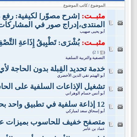
الموضوع
/
كاتب الموضوع
مثبــت:
[شرح مصوّر] لكيفية: رفع
المنتدى،إدراج صور في المشاركات،
أبو يحيى صهيب
مثبــت:
بُشْرَى: تَطْبِيقُ إِذَاعةِ التَّصْ
)
2
1
(
التصفية والتربية السلفية
خدمة تحديد القِبلة بدون الحاجة لأي
أبو الهيثم تقي الدين الأخضري
تشغيل الإذاعات السلفية على ال
أبو أنس حسام الوهراني
12 إذاعة سلفية في تطبيق واحد بحجم 2.5 ميغا فقط "الإذاعات السلفية"
أبو إسحاق سعد لمباركي
متصفح خفيف للحاسوب بميزات عد
عماد بن عامر