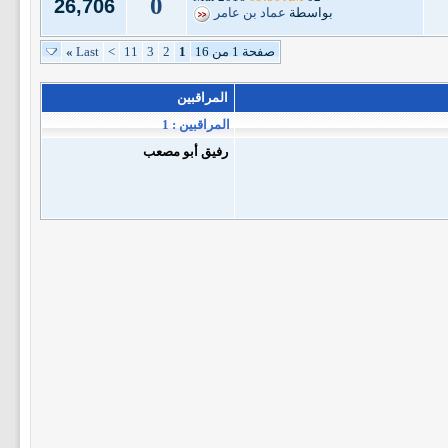
0
26,706
بواسطة
عماد بن عامر
صفحة 1 من 16
1
2
3
11
>
Last
»
المراقبين
المراقبين : 1
رفيق أبو مصعب