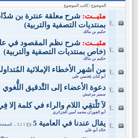
الموضوع
/
كاتب الموضوع
مثبــت:
شرح معلقة عنترة بن شدّا
بمنتديات التصفية والتربية)
حكيم بن مالك
مثبــت:
شرح نظم المقصود في علم
(خاص بمنتديات التصفية والتربية)
حكيم بن مالك
من أشهر الأخطاء الإملائية المُتداول
أبو كنان بلحسن علي
دعوة الأعضاء إلى التَّدقيق اللُّغوي 
سمير مزغيش
لاَ تَلْتقِي اللام والراء في كلمة إلا فِ
أبو الفوزان محمد أمين الجزائري
يقال عندنا في العامية 5
‏
(
1
2
3
...
الصفحة 
خالد أبو علي