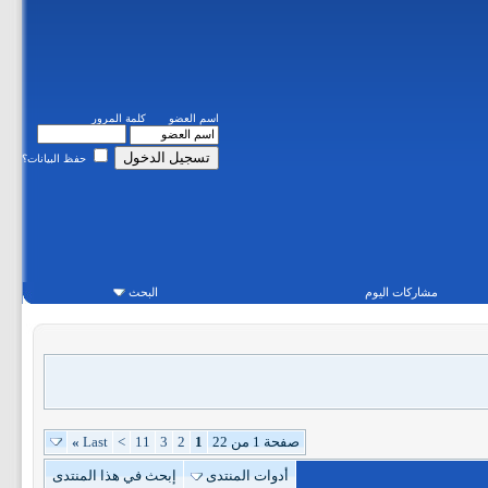
اسم العضو
كلمة المرور
حفظ البيانات؟
مشاركات اليوم
البحث
صفحة 1 من 22
1
2
3
11
>
Last
»
أدوات المنتدى
إبحث في هذا المنتدى