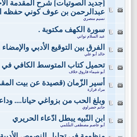
[جديد الصوتيات] شرح المقدمة الآ
عبدالرحمن بن عوف كوني حفظه الل
نسيم منصري
سورة الكهف مكتوبة .
عبد السلام تواتي
الفرق بين التوقيع الأدبي والإمضاء .
خالد أبو علي
تحميل كتاب المتوسط الكافي في عل
أبو شيماء فاروق خلاف
أسير الزّمان (قصيدة عن بيت المق
مراد قرازة
وبلغ الحب من بزواغي حيانا.... وداع
حاتم خضراوي
ابن النّبيه يبطل ادّعاء الحريري
أبو عاصم مصطفى السُّلمي
منظومة في تحليل النصوص الأدبية