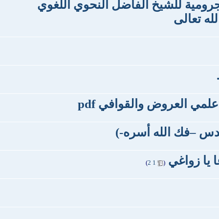
جرومية للشيخ الفاضل النحوي اللغوي
ه تعالى
مي العروض والقوافي pdf
دس –فك الله أسره-)
ا يا زواغي
‏
)
2
1
(