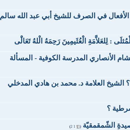
الأفعال في الصرف للشيخ أبي عبد الله سالم
ْمُثلَى : لِلعَلاَّمَةِ الْعُثَيمِينَ رَحِمَهُ الْلهُ تَعَالَْى
ام الأنصاري المدرسة الكوفية - المسألة
ة؟ الشيخ العلامة د. محمد بن هادي المدخلي
شرطية ؟
يدةِ الشّمقمقيّة
‏
)
2
1
(