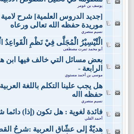
يوسف بن عومر
[جديد الدروس العلمية] شرح لامية 
موريدة حفظه الله تعالى ورعاه
نسيم منصري
الْتَّيْسِيْرُ الْْمُجَلَّى فِيْ نَظْمِ الْقَواعِدُ الْ
أبو محمد تمرت مصطفى
بعض مسائل التي خالف فيها ابن هش
الرابعة -
موسى بن أحمد مستوي
هل يجب علينا التكلم باللغة العربي
حفظه االه
نسيم منصري
فائدة لغوية : هل تكون (إذا) دائما 
أحمد القلي
هديّةٌ إلى عشّاق العربية :شرحُ القص