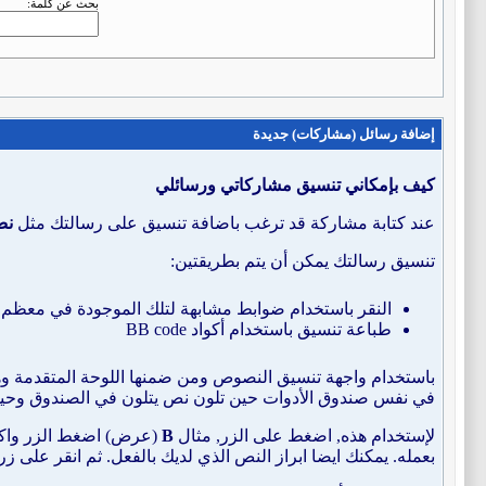
بحث عن كلمة:
إضافة رسائل (مشاركات) جديدة
كيف بإمكاني تنسيق مشاركاتي ورسائلي
عند كتابة مشاركة قد ترغب باضافة تنسيق على رسالتك مثل
نص
تنسيق رسالتك يمكن أن يتم بطريقتين:
النقر باستخدام ضوابط مشابهة لتلك الموجودة في معظم م
طباعة تنسيق باستخدام أكواد BB code
في نفس صندوق الأدوات حين تلون نص يتلون في الصندوق وحين 
لإستخدام هذه, اضغط على الزر, مثال
B
(عرض) اضغط الزر واكت
بعمله. يمكنك ايضا ابراز النص الذي لديك بالفعل. ثم انقر على ز