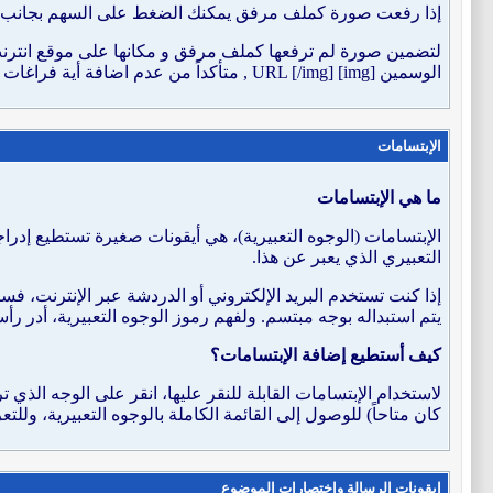
إذا رفعت صورة كملف مرفق يمكنك الضغط على السهم بجانب أيقو
لتضمين صورة لم ترفعها كملف مرفق و مكانها على موقع انترنت 
الوسمين [img] URL [/img] , متأكداً من عدم اضافة أية فراغات قبل أو بعد رابط الصورة ، بإمكانك ادخال صورة من ألبوماتك
الإبتسامات
ما هي الإبتسامات
الإبتسامات (الوجوه التعبيرية)، هي أيقونات صغيرة تستطيع إدر
التعبيري الذي يعبر عن هذا.
إذا كنت تستخدم البريد الإلكتروني أو الدردشة عبر الإنترنت، فست
يتم استبداله بوجه مبتسم. ولفهم رموز الوجوه التعبيرية، أدر ر
كيف أستطيع إضافة الإبتسامات؟
لاستخدام الإبتسامات القابلة للنقر عليها، انقر على الوجه الذي
كان متاحاً) للوصول إلى القائمة الكاملة بالوجوه التعبيرية، ول
ايقونات الرسالة واختصارات الموضوع