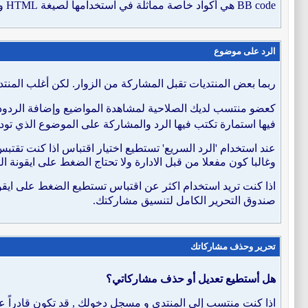
BB code هي أكواد خاصة مماثلة في استخدامها لصيغة HTML والتي يمكن استخدامها في المشاركات في المنتدى. لمشاهدة تفاصيل أكثر ودالات BB code المستخدمة هنا في المنتدى,
الرد على موضوع
ربما بعض المنتديات تقبل المشاركة من الزوار. لكن أغلب المن
كعضو منتسب لديك الصلاحية لمشاهدة المواضيع وإضافة الردود 
فيها استمارة تكتب فيها الرد والمشاركة على الموضوع الذي تو
عند استخدام 'الرد السريع' تستطيع اختيار اقتباس اذا كنت تقت
وغالبا كون مفعلا من قبل الادارة ولا تحتاج الضغط على ايقونة ال
اذا كنت تريد استخدام اكثر عن اقتباس تستطيع الضغط على ايقو
صندوق التحرير الكامل لتنسيق مشاركتك.
تحرير وحذف مشاركاتك
هل أستطيع تعديل أو حذف مشاركاتي؟
اذا كنت منتسب إلى المنتدى و مسجل دخولك , قد تكون قادراً ع