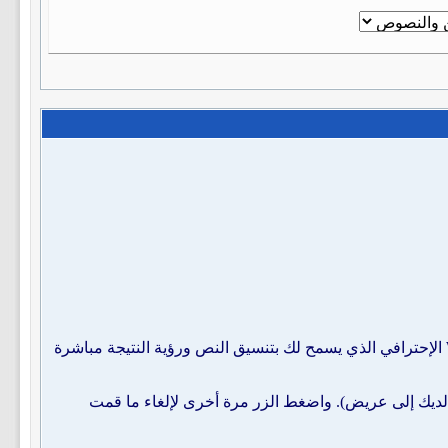
باستخدام واجهة تنسيق النصوص ومن ضمنها اللوحة المتقدمة وهو الصندوق الأكثر تطوراً منهم فهو صندوق الوضع المتقدم WYSIWYG الإحترافي الذي يسمح لك بتنسيق النص ورؤية النتيجة مباشرة
يك إلى عريض). واضغط الزر مرة أخرى لإلغاء ما قمت