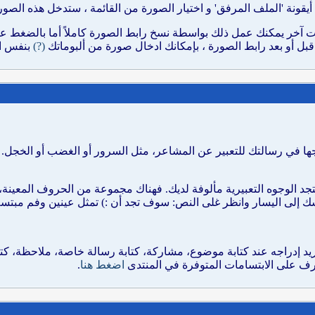
نة 'الملف المرفق' و اختيار الصورة من القائمة ، ستدخل هذه الصورة
آخر يمكنك عمل ذلك بواسطة نسخ رابط الصورة كاملاً أما بالضغط على
(?)
بنفس ال
اجها في رسالتك للتعبير عن المشاعر، مثل السرور أو الغضب أو الخجل. 
جد الوجوه التعبيرية مألوفة لديك. فهناك مجموعة من الحروف المعينة، يتم
أسك إلى اليسار وانظر غلى النص: سوف تجد أن :) تمثل عينين وفم مبتس
 تريد إدراجه عند كتابة موضوع، مشاركة، كتابة رسالة خاصة، ملاحظة، كتا
لتعرف على الابتسامات المتوفرة في المنتدى
اضغط هنا
.