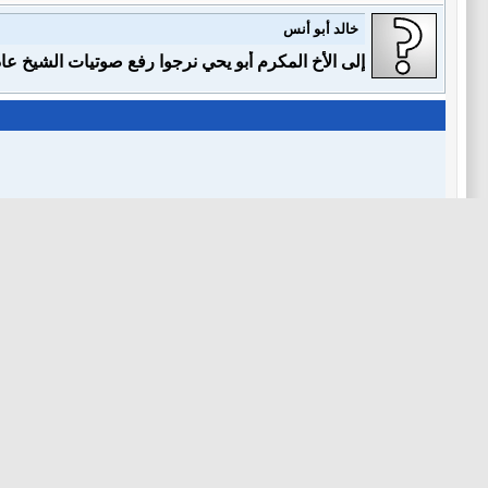
خالد أبو أنس
إلى اﻷخ المكرم أبو يحي نرجوا رفع صوتيات الشيخ عاد